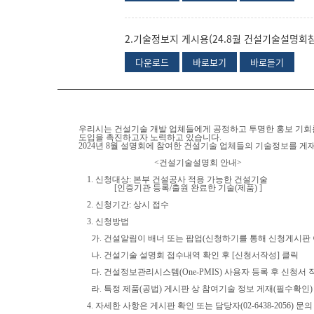
2.기술정보지 게시용(24.8월 건설기술설명회참
다운로드
바로보기
바로듣기
우리시는 건설기술 개발 업체들에게 공정하고 투명한 홍보 기회를
도입을 촉진하고자 노력하고 있습니다.
2024년 8월 설명회에 참여한 건설기술 업체들의 기술정보를 게
<건설기술설명회 안내>
1. 신청대상: 본부 건설공사 적용 가능한 건설기술
[인증기관 등록/출원 완료한 기술(제품) ]
2. 신청기간: 상시 접수
3. 신청방법
가. 건설알림이 배너 또는 팝업(신청하기를 통해 신청게시판 
나. 건설기술 설명회 접수내역 확인 후 [신청서작성] 클릭
다. 건설정보관리시스템(One-PMIS) 사용자 등록 후 신청서 
라. 특정 제품(공법) 게시판 상 참여기술 정보 게재(필수확인)
4. 자세한 사항은 게시판 확인 또는 담당자(02-6438-2056) 문