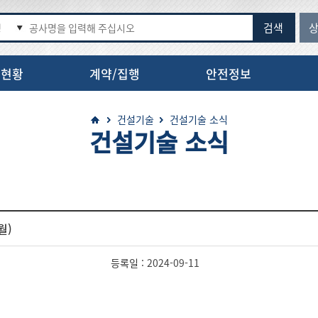
검색
명
정현황
계약/집행
안전정보
지도검색서비스
건설기술
건설기술 소식
건설기술 소식
월)
등록일 :
2024-09-11