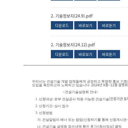
2. 기술정보지(24.9).pdf
다운로드
바로보기
바로듣기
2. 기술정보지(24.12).pdf
다운로드
바로보기
바로듣기
우리시는 건설기술 개발 업체들에게 공정하고 투명한 홍보 기회를
2024년 9월~12월 설
도입을 촉진하고자 노력하고 있습니다.
<건설기술설명회 안내>
[인증기관 등록
1. 신청대상: 본부 건설공사 적용 가능한 건설기술
2. 신청기간: 상시 접수
3. 신청방법
가. 건설알림이 배너 또는 팝업(신청하기를 통해 신청게시판 
나. 건설기술 설명회 접수내역 확인 후 [신청서작성] 클릭