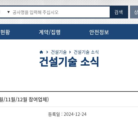
검색
명
정현황
계약/집행
안전정보
지도검색서비스
건설기술
건설기술 소식
건설기술 소식
/11월/12월 참여업체)
등록일 :
2024-12-24