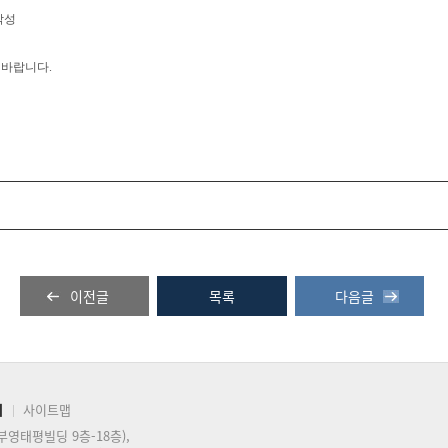
작성
의 바랍니다.
이전글
목록
다음글
기
사이트맵
(부영태평빌딩 9층-18층),