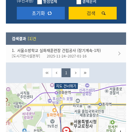
(추진과정)
벌점업체
결재문서
검색결과
[1]건
1.
서울소방학교 실화재훈련장 건립공사 (장기계속-1차)
[도시기반시설본부]
2025-11-24~2027-01-16
1