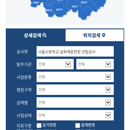
상세검색
위치검색
공사명
발주기관
전체
전체
사업분류
전체
행정구역
전체
금액별
전체
사업상태
전체
공기연장
설계변경
자료구분