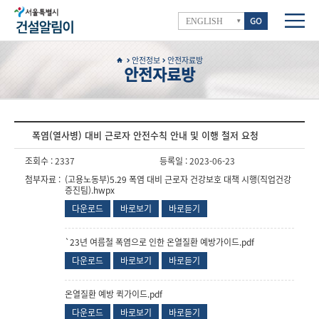
GO
ENGLISH
안전정보
안전자료방
안전자료방
폭염(열사병) 대비 근로자 안전수칙 안내 및 이행 철저 요청
조회수 :
2337
등록일 :
2023-06-23
첨부자료 :
(고용노동부)5.29 폭염 대비 근로자 건강보호 대책 시행(직업건강
증진팀).hwpx
다운로드
바로보기
바로듣기
`23년 여름철 폭염으로 인한 온열질환 예방가이드.pdf
다운로드
바로보기
바로듣기
온열질환 예방 퀵가이드.pdf
다운로드
바로보기
바로듣기