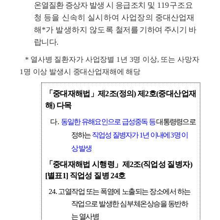
온열질환 증상자
발생 시 응급조치
및 119구조요
청 등을 신속히 실시하여 사업장의 중대산업재
해*가 발생하지 않도록
철저를 기하여 주시기 바
랍니다.
*
열사병 질환자가 사업장별 1년 3명 이상, 또는 사망자
1명 이상 발생시 중대산업재해에 해당
「중대재해법」제2조(정의) 제2호(중대산업재
해) 다목
다.
동일한 유해요인으로
급성중독 등
대통령령으로
정하는
직업성 질병자가
1년 이내에 3명 이
상
발생
「중대재해법 시행령」제2조(직업성 질병자)
[별표1] 직업성 질병 24호
24.
고열작업 또는 폭염에 노출되는 장소에서 하는
작업으로 발생한 심부체온상승을 동반하
는
열사병