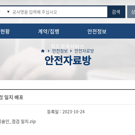
검색
명
정현황
계약/집행
안전정보
지도검색서비스
안전정보
안전자료방
안전자료방
 일지 배포
등록일 :
2023-10-24
인_점검 일지.zip